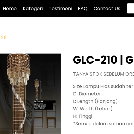
Home
Kategori
Testimoni
FAQ
Contact Us
211
GLC-210 | G
TANYA STOK SEBELUM OR
Size Lampu Hias sudah tert
D: Diameter
L: Length (Panjang)
W: Width (Lebar)
H: Tinggi
*Semua dalam satuan ce