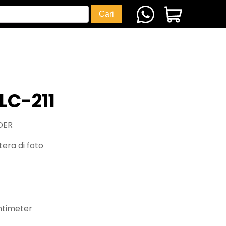
LC-211
DER
era di foto
ntimeter