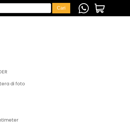
DER
era di foto
ntimeter