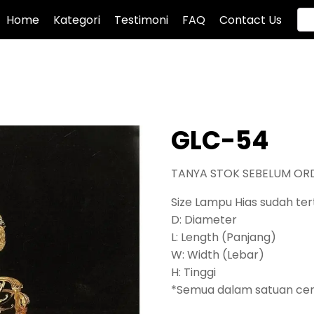
Home
Kategori
Testimoni
FAQ
Contact Us
GLC-54
TANYA STOK SEBELUM OR
Size Lampu Hias sudah tert
D: Diameter
L: Length (Panjang)
W: Width (Lebar)
H: Tinggi
*Semua dalam satuan ce