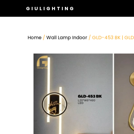
GIULIGHTING
Home
/
Wall Lamp Indoor
/ GLD-453 BK | GL