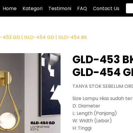
Home
Kategori
Testimoni
FAQ
Contact Us
D-453 GD | GLD-454 GD | GLD-454 BK
GLD-453 BK
GLD-454 GD
TANYA STOK SEBELUM OR
Size Lampu Hias sudah tert
D: Diameter
L: Length (Panjang)
W: Width (Lebar)
H: Tinggi