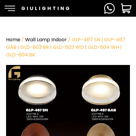
GIULIGHTING
Home
/
Wall Lamp Indoor
/ GLP-467 SN | GLP-467
GAB | GLD-603 BR | GLD-603 WD | GLD-604 WH |
GLD-604 BK