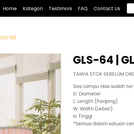
Home
Kategori
Testimoni
FAQ
Contact Us
 GLS-63
GLS-64 | G
TANYA STOK SEBELUM OR
Size Lampu Hias sudah tert
D: Diameter
L: Length (Panjang)
W: Width (Lebar)
H: Tinggi
*Semua dalam satuan ce