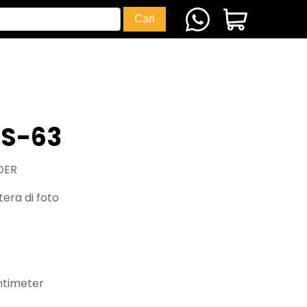
LS-63
DER
era di foto
ntimeter