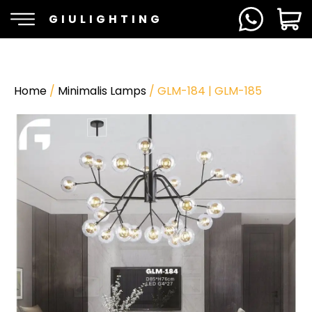
GIULIGHTING
Home
/
Minimalis Lamps
/ GLM-184 | GLM-185