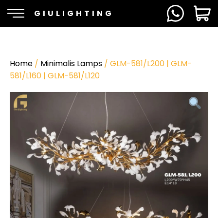
GIULIGHTING
Home
/
Minimalis Lamps
/ GLM-581/L200 | GLM-
581/L160 | GLM-581/L120