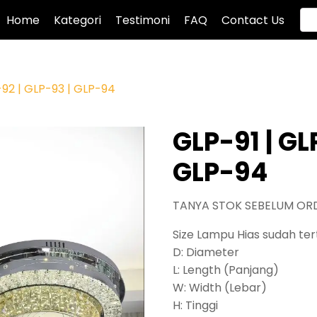
Home
Kategori
Testimoni
FAQ
Contact Us
-92 | GLP-93 | GLP-94
GLP-91 | GL
GLP-94
TANYA STOK SEBELUM OR
Size Lampu Hias sudah tert
D: Diameter
L: Length (Panjang)
W: Width (Lebar)
H: Tinggi