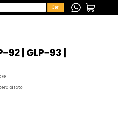
P-92 | GLP-93 |
DER
era di foto