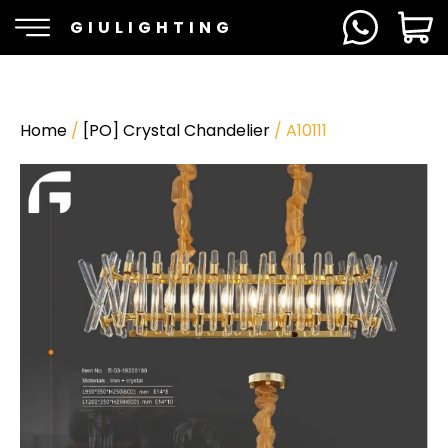
GIULIGHTING
Home
/
[PO] Crystal Chandelier
/ A10111