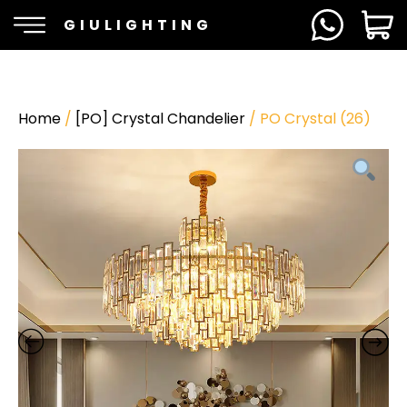
GIULIGHTING
Home
/
[PO] Crystal Chandelier
/ PO Crystal (26)