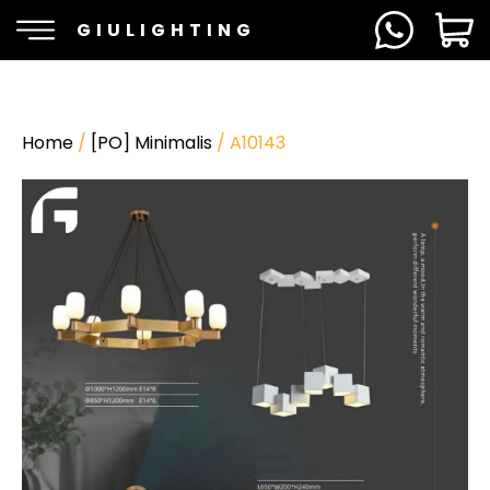
GIULIGHTING
Home
/
[PO] Minimalis
/ A10143