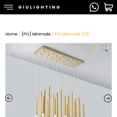
GIULIGHTING
Home
/
[PO] Minimalis
/ PO Minimalis (25)