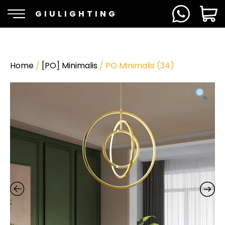
GIULIGHTING
Home
/
[PO] Minimalis
/ PO Minimalis (34)