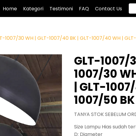
Home
Kategori
Testimoni
FAQ
Contact Us
LT-1007/30 WH | GLT-1007/40 BK | GLT-1007/40 WH | GLT
GLT-1007/3
1007/30 WH
| GLT-1007
1007/50 BK
TANYA STOK SEBELUM OR
Size Lampu Hias sudah tert
D: Diameter