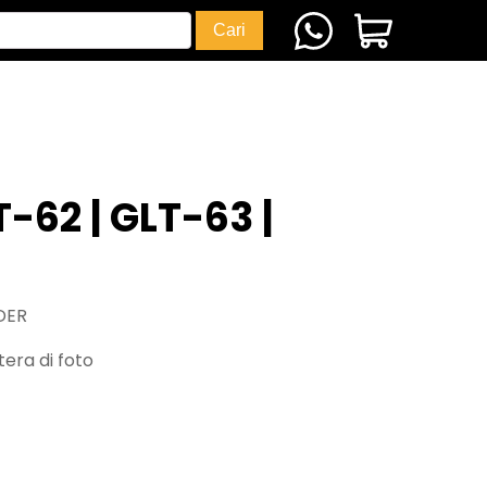
T-62 | GLT-63 |
DER
era di foto