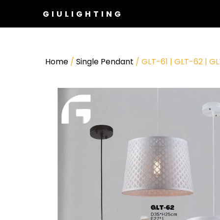
GIULIGHTING
Home
/
Single Pendant
/ GLT-61 | GLT-62 | G