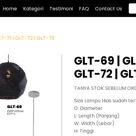
Home
Kategori
Testimoni
FAQ
Contact Us
LT-71 | GLT-72 | GLT-73
GLT-69 | GL
GLT-72 | G
TANYA STOK SEBELUM OR
Size Lampu Hias sudah tert
D: Diameter
L: Length (Panjang)
W: Width (Lebar)
H: Tinggi