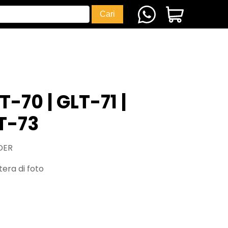
T-70 | GLT-71 |
LT-73
DER
era di foto