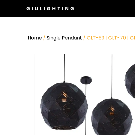
GIULIGHTING
Home
/
Single Pendant
/ GLT-69 | GLT-70 | G