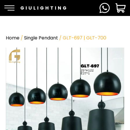
GIULIGHTING
Home
/
Single Pendant
/ GLT-697 | GLT-700