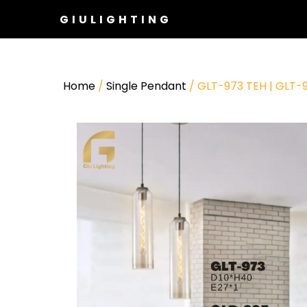
GIULIGHTING
Home
/
Single Pendant
/ GLT-973 TEH | GLT-