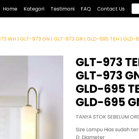
Home
Kategori
Testimoni
FAQ
Contact Us
973 WH | GLT-973 GN | GLT-973 GR | GLD-695 TEH | GLD-
GLT-973 TE
GLT-973 GN
GLD-695 TE
GLD-695 GN
TANYA STOK SEBELUM OR
Size Lampu Hias sudah tert
D: Diameter