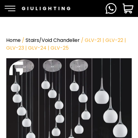
GIULIGHTING
Home
/
Stairs/Void Chandelier
/ GLV-21 | GLV-22 |
GLV-23 | GLV-24 | GLV-25