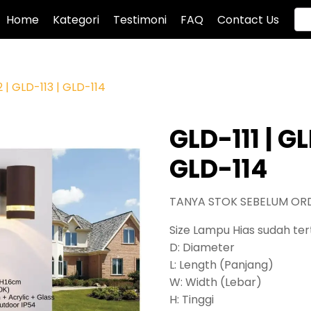
Home
Kategori
Testimoni
FAQ
Contact Us
2 | GLD-113 | GLD-114
GLD-111 | GL
GLD-114
TANYA STOK SEBELUM OR
Size Lampu Hias sudah tert
D: Diameter
L: Length (Panjang)
W: Width (Lebar)
H: Tinggi