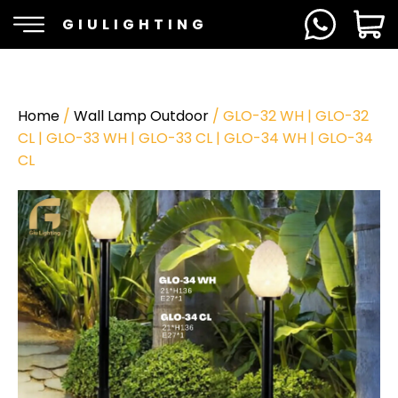
GIULIGHTING
Home
/
Wall Lamp Outdoor
/ GLO-32 WH | GLO-32
CL | GLO-33 WH | GLO-33 CL | GLO-34 WH | GLO-34
CL