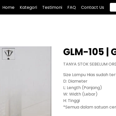
Home
Kategori
Testimoni
FAQ
Contact Us
GLM-105 | 
TANYA STOK SEBELUM OR
Size Lampu Hias sudah tert
D: Diameter
L: Length (Panjang)
W: Width (Lebar)
H: Tinggi
*Semua dalam satuan ce