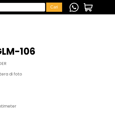
GLM-106
DER
era di foto
ntimeter