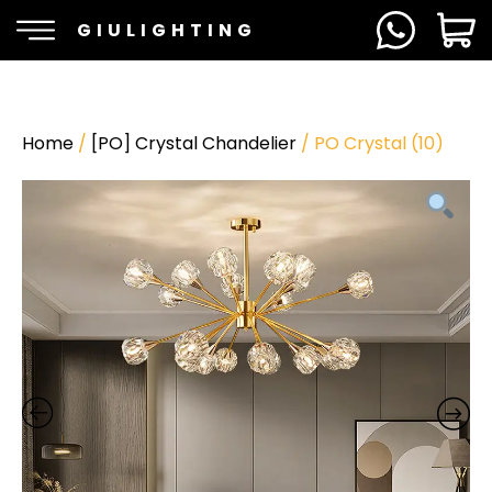
GIULIGHTING
Home
/
[PO] Crystal Chandelier
/ PO Crystal (10)