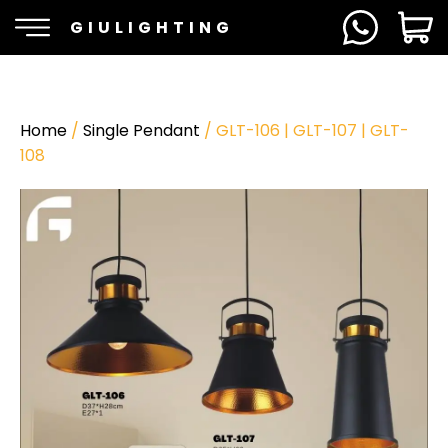
GIULIGHTING
Home
/
Single Pendant
/ GLT-106 | GLT-107 | GLT-
108